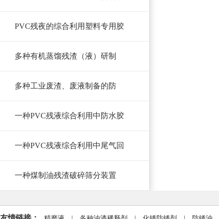
PVC残夜的综合利用塑料专用胶
多种有机蒸馏残渣（液）研制
多种工业废渣、废液制备的防
一种PVC残液综合利用中防水胶
一种PVC残液综合利用中尾气回
一种煤制油残渣破碎筛分装置
友情链接：
精磨液
|
各种油漆稀释剂
|
化锈防锈剂
|
防锈油