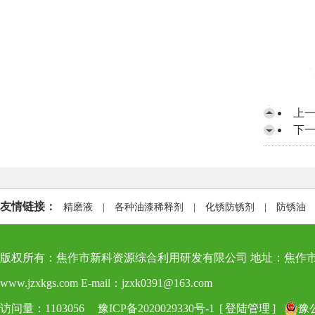
上
下
友情链接：
精磨液
|
各种油漆稀释剂
|
化锈防锈剂
|
防锈油
版权所有：焦作市新科资源综合利用研发有限公司 地址：焦作市博爱县新科路8号 电
www.jzxkgs.com E-mail：jzxk0391@163.com
访问量：1103056
豫ICP备2020029330号-1
[
登陆管理
]
豫公